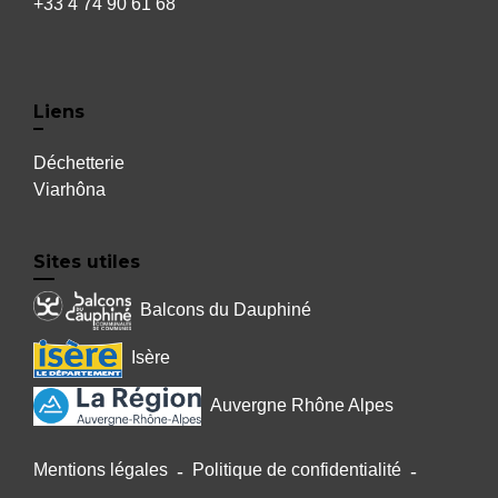
+33 4 74 90 61 68
Liens
Déchetterie
Viarhôna
Sites utiles
Balcons du Dauphiné
Isère
Auvergne Rhône Alpes
Mentions légales
-
Politique de confidentialité
-