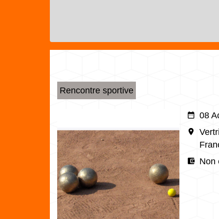
Rencontre sportive
date_range
08 A
room
Vert
Fran
account_balance_wallet
Non 