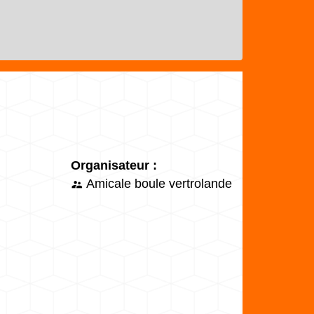
Organisateur :
Amicale boule vertrolande
supervisor_account