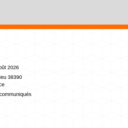
oût 2026
rieu 38390
ce
communiqués