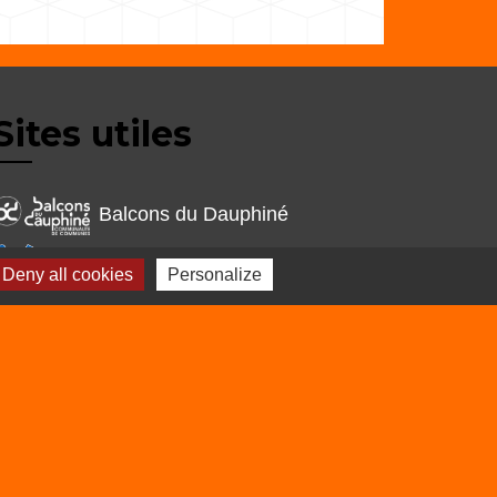
Sites utiles
Balcons du Dauphiné
Isère
Deny all cookies
Personalize
Auvergne Rhône
Alpes
s