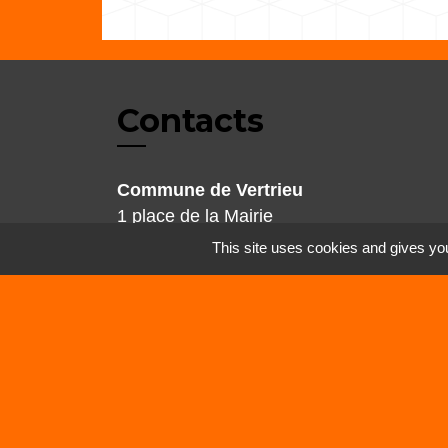
Contacts
Commune de Vertrieu
1 place de la Mairie
38390 Vertrieu - FRANCE
This site uses cookies and gives you
+33 4 74 90 61 68
Mentions légales
-
Politique de confidenti