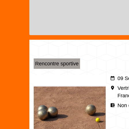
Rencontre sportive
date_range
09 S
room
Vert
Fran
account_balance_wallet
Non 