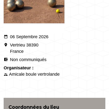
date_range
06 Septembre 2026
room
Vertrieu 38390
France
account_balance_wallet
Non communiqués
Organisateur :
Amicale boule vertrolande
supervisor_account
Coordonnées du lieu