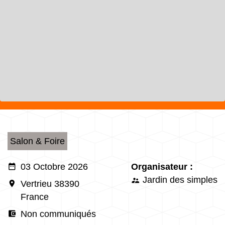
Salon & Foire
date_range
03 Octobre 2026
Organisateur :
Jardin des simples
supervisor_account
room
Vertrieu 38390
France
account_balance_wallet
Non communiqués