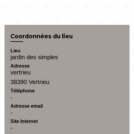
Coordonnées du lieu
Lieu
jardin des simples
Adresse
vertrieu
38390 Vertrieu
Téléphone
-
Adresse email
-
Site Internet
-