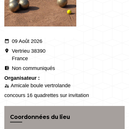
date_range
09 Août 2026
room
Vertrieu 38390
France
account_balance_wallet
Non communiqués
Organisateur :
Amicale boule vertrolande
supervisor_account
concours 16 quadrettes sur invitation
Coordonnées du lieu