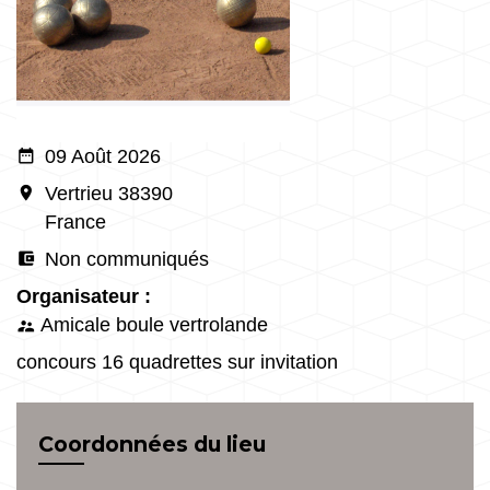
date_range
09 Août 2026
room
Vertrieu 38390
France
account_balance_wallet
Non communiqués
Organisateur :
Amicale boule vertrolande
supervisor_account
concours 16 quadrettes sur invitation
Coordonnées du lieu