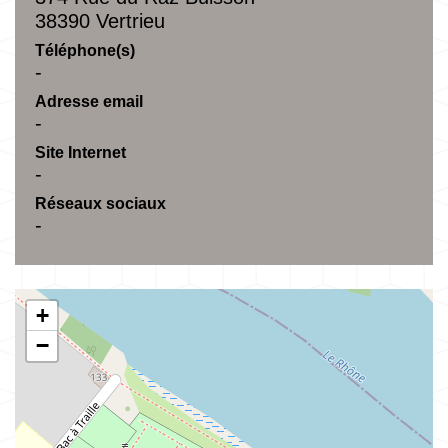
38390 Vertrieu
Téléphone(s)
-
Adresse email
-
Site Internet
-
Réseaux sociaux
-
+
−