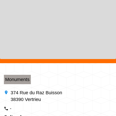
Monuments
location_on
374 Rue du Raz Buisson
38390 Vertrieu
-
phone