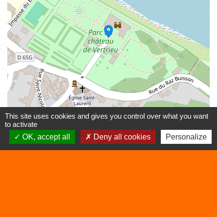
location_on
This site uses cookies and gives you control over what you want
to activate
OK, accept all
Deny all cookies
Personalize
© OpenStreetMap
Leaflet
Contacts