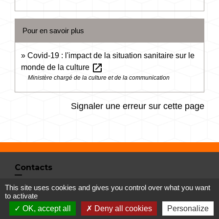
Pour en savoir plus
Covid-19 : l'impact de la situation sanitaire sur le
open_in_new
monde de la culture
Ministère chargé de la culture et de la communication
Signaler une erreur sur cette page
Contacts
Commune de Vertrieu
This site uses cookies and gives you control over what you want
to activate
1 place de la Mairie
OK, accept all
Deny all cookies
Personalize
38390 Vertrieu - FRANCE