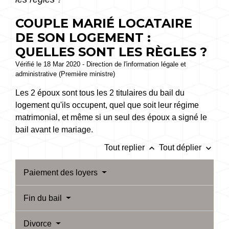
COUPLE MARIÉ LOCATAIRE
DE SON LOGEMENT :
QUELLES SONT LES RÈGLES ?
Vérifié le 18 Mar 2020 - Direction de l'information légale et
administrative (Première ministre)
Les 2 époux sont tous les 2 titulaires du bail du
logement qu'ils occupent, quel que soit leur régime
matrimonial, et même si un seul des époux a signé le
bail avant le mariage.
keyboard_arrow_up
keyboard_arrow_down
Tout replier
Tout déplier
Paiement des loyers
Fin du bail
Divorce