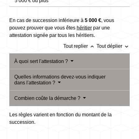
5 000 € ou plus
En cas de succession inférieure à
5 000 €
, vous
pouvez prouver que vous êtes
héritier
par une
attestation signée par tous les héritiers.
keyboard_arrow_up
keyboard_arrow_down
Tout replier
Tout déplier
À quoi sert l'attestation ?
Quelles informations devez-vous indiquer
dans l'attestation ?
Combien coûte la démarche ?
Les règles varient en fonction du montant de la
succession.