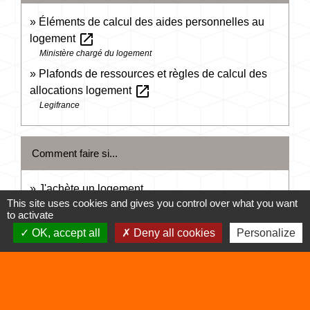
Éléments de calcul des aides personnelles au
open_in_new
logement
Ministère chargé du logement
Plafonds de ressources et règles de calcul des
open_in_new
allocations logement
Legifrance
Comment faire si...
J'achète un logement
This site uses cookies and gives you control over what you want
Je déménage
to activate
OK, accept all
Deny all cookies
Personalize
Signaler une erreur sur cette page