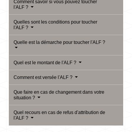
Comment savoir si vous pouvez toucher
l'ALF ?
Quelles sont les conditions pour toucher
l'ALF ?
Quelle est la démarche pour toucher l'ALF ?
Quel est le montant de l'ALF ?
Comment est versée l'ALF ?
Que faire en cas de changement dans votre
situation ?
Quel recours en cas de refus d'attribution de
l'ALF ?