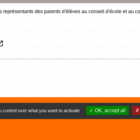
es représentants des parents d'élèves au conseil d'école et au 
in_new
 control over what you want to activate
OK, accept all
Liens