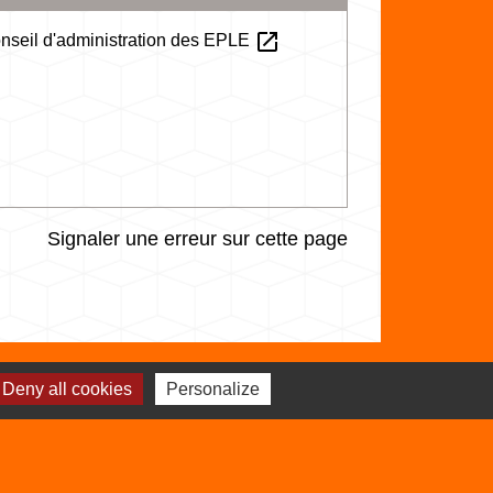
open_in_new
conseil d'administration des EPLE
Signaler une erreur sur cette page
Deny all cookies
Personalize
Sites utiles