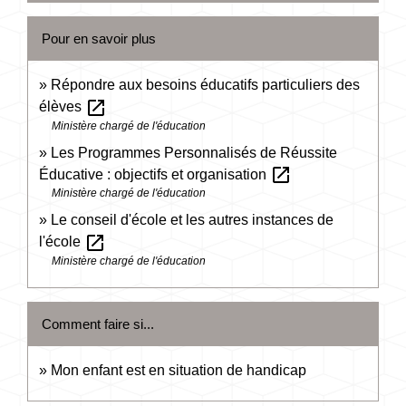
Pour en savoir plus
Répondre aux besoins éducatifs particuliers des
open_in_new
élèves
Ministère chargé de l'éducation
Les Programmes Personnalisés de Réussite
open_in_new
Éducative : objectifs et organisation
Ministère chargé de l'éducation
Le conseil d'école et les autres instances de
open_in_new
l'école
Ministère chargé de l'éducation
Comment faire si...
Mon enfant est en situation de handicap