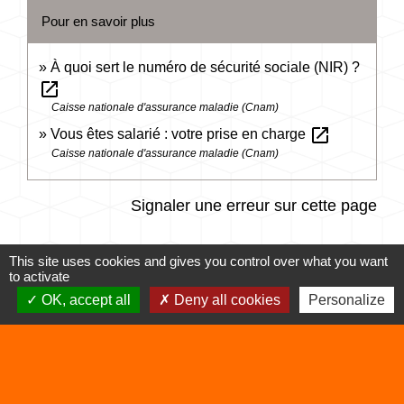
Pour en savoir plus
À quoi sert le numéro de sécurité sociale (NIR) ?
open_in_new
Caisse nationale d'assurance maladie (Cnam)
open_in_new
Vous êtes salarié : votre prise en charge
Caisse nationale d'assurance maladie (Cnam)
Signaler une erreur sur cette page
This site uses cookies and gives you control over what you want
to activate
OK, accept all
Deny all cookies
Personalize
Contacts
Commune de Vertrieu
1 place de la Mairie
38390 Vertrieu - FRANCE