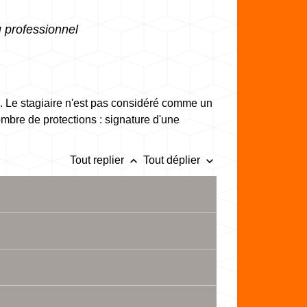
u professionnel
l. Le stagiaire n'est pas considéré comme un
nombre de protections : signature d'une
keyboard_arrow_up
keyboard_arrow_down
Tout replier
Tout déplier