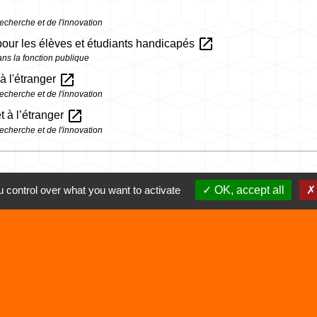
echerche et de l'innovation
open_in_new
pour les élèves et étudiants handicapés
ns la fonction publique
open_in_new
à l'étranger
echerche et de l'innovation
open_in_new
t à l’étranger
echerche et de l'innovation
 control over what you want to activate
OK, accept all
Liens