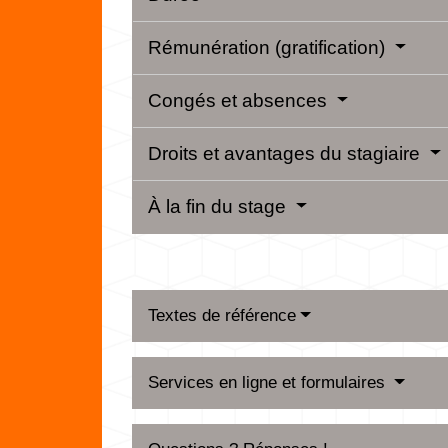
Rémunération (gratification)
Congés et absences
Droits et avantages du stagiaire
À la fin du stage
Textes de référence
Services en ligne et formulaires