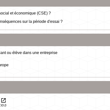
é social et économique (CSE) ?
onséquences sur la période d'essai ?
diant ou élève dans une entreprise
urope
open_in_new
s
CIDJ)