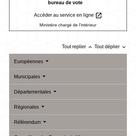
bureau de vote
open_in_new
Accéder au service en ligne
Ministère chargé de l'intérieur
keyboard_arrow_up
keyboard_arrow_down
Tout replier
Tout déplier
Européennes
Municipales
Départementales
Régionales
Référendum