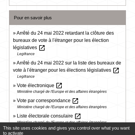
Pour en savoir plus
Arrêté du 24 mai 2022 retardant la clôture des
bureaux de vote à l'étranger pour les élection
open_in_new
législatives
Legifrance
Arrêté du 24 mai 2022 sur la liste des bureaux de
open_in_new
vote à l'étranger pour les élections législatives
Legifrance
open_in_new
Vote électronique
Ministère chargé de l'Europe et des affaires étrangères
open_in_new
Vote par correspondance
Ministère chargé de l'Europe et des affaires étrangères
open_in_new
Liste électorale consulaire
Ministère chargé de l'Europe et des affaires étrangères
This site uses cookies and gives you control over what you want
Élections des conseillers des Français de
to activate