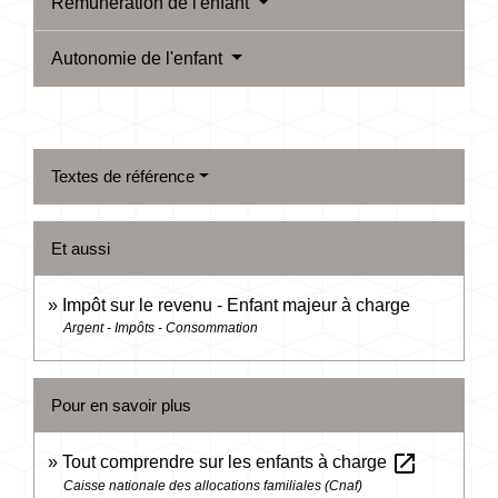
Rémunération de l'enfant
Autonomie de l'enfant
Textes de référence
Et aussi
Impôt sur le revenu - Enfant majeur à charge
Argent - Impôts - Consommation
Pour en savoir plus
open_in_new
Tout comprendre sur les enfants à charge
Caisse nationale des allocations familiales (Cnaf)