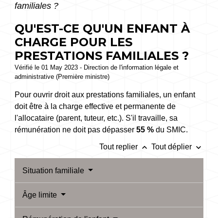
familiales ?
QU'EST-CE QU'UN ENFANT À
CHARGE POUR LES
PRESTATIONS FAMILIALES ?
Vérifié le 01 May 2023 - Direction de l'information légale et
administrative (Première ministre)
Pour ouvrir droit aux prestations familiales, un enfant
doit être à la charge effective et permanente de
l'allocataire (parent, tuteur, etc.). S'il travaille, sa
rémunération ne doit pas dépasser
55 %
du SMIC.
keyboard_arrow_up
keyboard_arrow_down
Tout replier
Tout déplier
Situation familiale
Âge limite