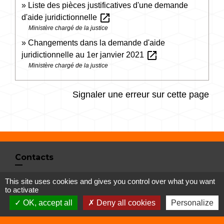
Liste des pièces justificatives d'une demande
open_in_new
d'aide juridictionnelle
Ministère chargé de la justice
Changements dans la demande d'aide
open_in_new
juridictionnelle au 1er janvier 2021
Ministère chargé de la justice
Signaler une erreur sur cette page
Contacts
Commune de Vertrieu
This site uses cookies and gives you control over what you want
1 place de la Mairie
to activate
38390 Vertrieu - FRANCE
OK, accept all
Deny all cookies
Personalize
+33 4 74 90 61 68