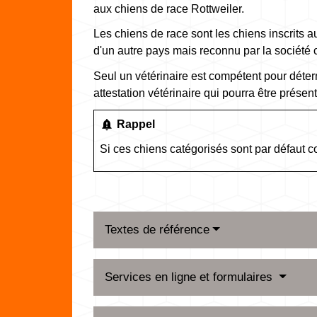
aux chiens de race Rottweiler.
Les chiens de race sont les chiens inscrits au
d'un autre pays mais reconnu par la société 
Seul un vétérinaire est compétent pour déter
attestation vétérinaire qui pourra être présen
notification_important
Rappel
Si ces chiens catégorisés sont par défaut
Textes de référence
Services en ligne et formulaires