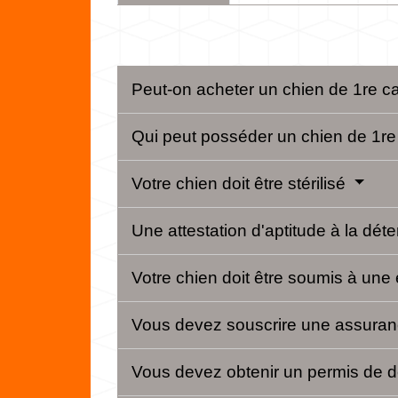
Peut-on acheter un chien de 1re c
Qui peut posséder un chien de 1re
Votre chien doit être stérilisé
Une attestation d'aptitude à la déte
Votre chien doit être soumis à un
Vous devez souscrire une assuranc
Vous devez obtenir un permis de 