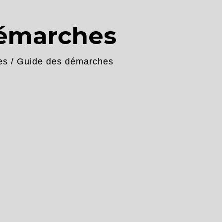
démarches
es
/
Guide des démarches