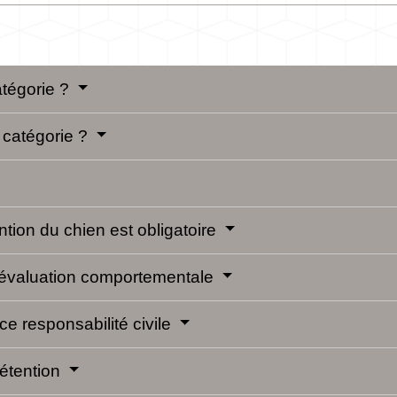
atégorie ?
 catégorie ?
ntion du chien est obligatoire
e évaluation comportementale
e responsabilité civile
détention