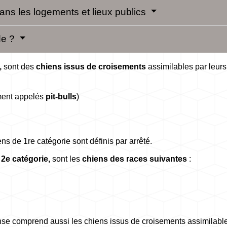
ans les logements et lieux publics
de ?
,
sont des
chiens issus de croisements
assimilables par leur
ment appelés
pit-bulls
)
ens de 1
re
catégorie sont définis par arrêté.
 2
e
catégorie,
sont les
chiens des races suivantes
:
nse comprend aussi les chiens issus de croisements assimilable