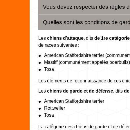
Vous devez respecter des règles d
Quelles sont les conditions de gar
Les
chiens d'attaque,
dits
de 1
re
catégorie
de races suivantes :
American Staffordshire terrier (communé
Mastiff (communément appelés boerbulls)
Tosa
Les
éléments de reconnaissance
de ces chi
Les
chiens de garde et de défense,
dits
de
American Staffordshire terrier
Rottweiler
Tosa
La catégorie des chiens de garde et de défe