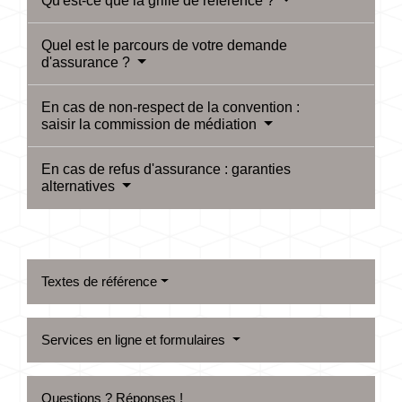
Qu'est-ce que la grille de référence ?
Quel est le parcours de votre demande
d'assurance ?
En cas de non-respect de la convention :
saisir la commission de médiation
En cas de refus d'assurance : garanties
alternatives
Textes de référence
Services en ligne et formulaires
Questions ? Réponses !