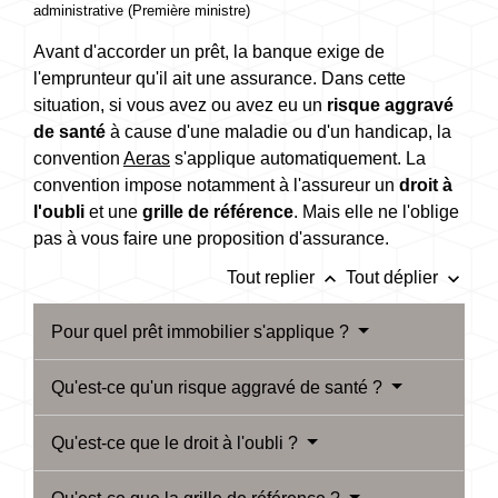
administrative (Première ministre)
Avant d'accorder un prêt, la banque exige de
l'emprunteur qu'il ait une assurance. Dans cette
situation, si vous avez ou avez eu un
risque aggravé
de santé
à cause d'une maladie ou d'un handicap, la
convention
Aeras
s'applique automatiquement. La
convention impose notamment à l'assureur un
droit à
l'oubli
et une
grille de référence
. Mais elle ne l'oblige
pas à vous faire une proposition d'assurance.
keyboard_arrow_up
keyboard_arrow_down
Tout replier
Tout déplier
Pour quel prêt immobilier s'applique ?
Qu'est-ce qu'un risque aggravé de santé ?
Qu'est-ce que le droit à l'oubli ?