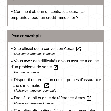
Comment obtenir un contrat d'assurance
emprunteur pour un crédit immobilier ?
Pour en savoir plus
open_in_new
Site officiel de la convention Aeras
Ministère chargé des finances
Vous avez des difficultés à vous assurer à cause
open_in_new
d'un problème de santé
Banque de France
Dispositif de réduction des surprimes d'assurance :
open_in_new
fiche d'information
Ministère chargé de l'économie
open_in_new
Droit à l'oubli et grille de référence Aeras
Ministère chargé des finances
Garanties alternatives à l'assurance emprunteur