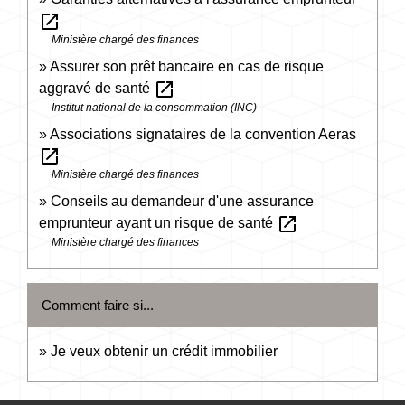
open_in_new
Ministère chargé des finances
Assurer son prêt bancaire en cas de risque
open_in_new
aggravé de santé
Institut national de la consommation (INC)
Associations signataires de la convention Aeras
open_in_new
Ministère chargé des finances
Conseils au demandeur d'une assurance
open_in_new
emprunteur ayant un risque de santé
Ministère chargé des finances
Comment faire si...
Je veux obtenir un crédit immobilier