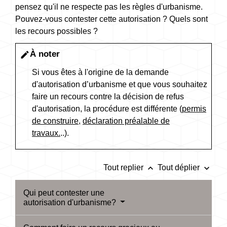
pensez qu'il ne respecte pas les règles d'urbanisme.
Pouvez-vous contester cette autorisation ? Quels sont
les recours possibles ?
À noter
edit
Si vous êtes à l'origine de la demande
d'autorisation d’urbanisme et que vous souhaitez
faire un recours contre la décision de refus
d'autorisation, la procédure est différente (
permis
de construire
,
déclaration préalable de
travaux.
..).
keyboard_arrow_up
keyboard_arrow_down
Tout replier
Tout déplier
Qui peut contester une
autorisation d'urbanisme?