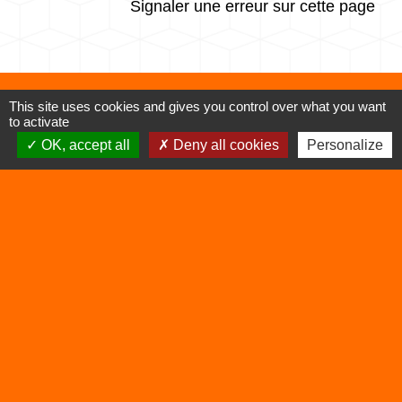
Signaler une erreur sur cette page
This site uses cookies and gives you control over what you want
Contacts
to activate
OK, accept all
Deny all cookies
Personalize
Commune de Vertrieu
1 place de la Mairie
38390 Vertrieu - FRANCE
+33 4 74 90 61 68
Liens
Déchetterie
Viarhôna