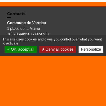
Contacts
Commune de Vertrieu
1 place de la Mairie
38390 Vertrieu - FRANCE
This site uses cookies and gives you control over what you want
+33 4 74 90 61 68
to activate
OK, accept all
Deny all cookies
Personalize
Liens
Déchetterie
Viarhôna
Sites utiles
Balcons du Dauphiné