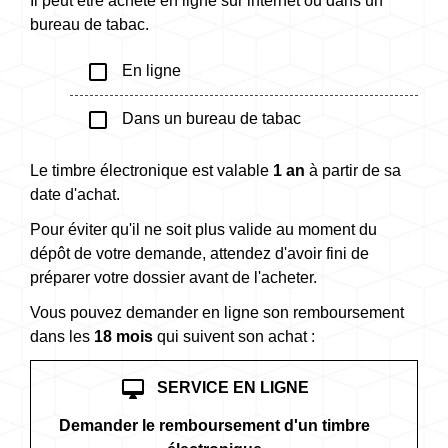
Il peut être acheté en ligne sur internet ou dans un
bureau de tabac.
check_box_outline_blank
En ligne
check_box_outline_blank
Dans un bureau de tabac
Le timbre électronique est valable
1 an
à partir de sa
date d'achat.
Pour éviter qu'il ne soit plus valide au moment du
dépôt de votre demande, attendez d'avoir fini de
préparer votre dossier avant de l'acheter.
Vous pouvez demander en ligne son remboursement
dans les
18 mois
qui suivent son achat :
desktop_mac
SERVICE EN LIGNE
Demander le remboursement d'un timbre