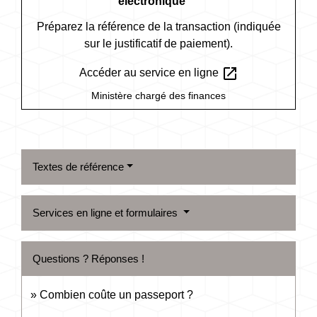
électronique
Préparez la référence de la transaction (indiquée
sur le justificatif de paiement).
open_in_new
Accéder au service en ligne
Ministère chargé des finances
Textes de référence
Services en ligne et formulaires
Questions ? Réponses !
Combien coûte un passeport ?