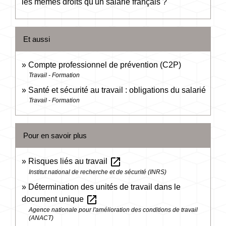
les mêmes droits qu'un salarié français ?
Et aussi
Compte professionnel de prévention (C2P)
Travail - Formation
Santé et sécurité au travail : obligations du salarié
Travail - Formation
Pour en savoir plus
open_in_new
Risques liés au travail
Institut national de recherche et de sécurité (INRS)
Détermination des unités de travail dans le
open_in_new
document unique
Agence nationale pour l'amélioration des conditions de travail
(ANACT)