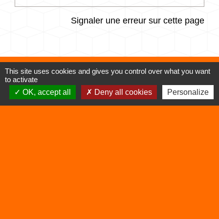
Signaler une erreur sur cette page
This site uses cookies and gives you control over what you want
to activate
Contacts
OK, accept all
Deny all cookies
Personalize
Commune de Vertrieu
1 place de la Mairie
38390 Vertrieu - FRANCE
+33 4 74 90 61 68
Liens
Déchetterie
Viarhôna