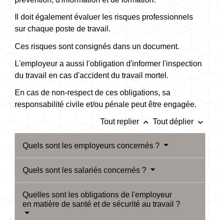
Il doit également évaluer les risques professionnels
sur chaque poste de travail.
Ces risques sont consignés dans un document.
L'employeur a aussi l'obligation d'informer l'inspection
du travail en cas d'accident du travail mortel.
En cas de non-respect de ces obligations, sa
responsabilité civile et/ou pénale peut être engagée.
keyboard_arrow_up
keyboard_arrow_down
Tout replier
Tout déplier
Quels sont les employeurs concernés ?
Quels sont les salariés concernés ?
Quelles sont les obligations de l'employeur
en matière de santé et de sécurité au travail ?