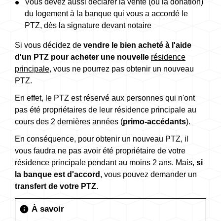
Vous devez aussi déclarer la vente (ou la donation)
du logement à la banque qui vous a accordé le
PTZ, dès la signature devant notaire
Si vous décidez de
vendre le bien acheté à l'aide
d'un PTZ pour acheter une nouvelle
résidence
principale
, vous ne pourrez pas obtenir un nouveau
PTZ.
En effet, le PTZ est réservé aux personnes qui n'ont
pas été propriétaires de leur résidence principale au
cours des 2 dernières années (
primo-accédants
).
En conséquence, pour obtenir un nouveau PTZ, il
vous faudra ne pas avoir été propriétaire de votre
résidence principale pendant au moins 2 ans. Mais,
si
la banque est d'accord
, vous pouvez demander un
transfert de votre PTZ
.
À savoir
info