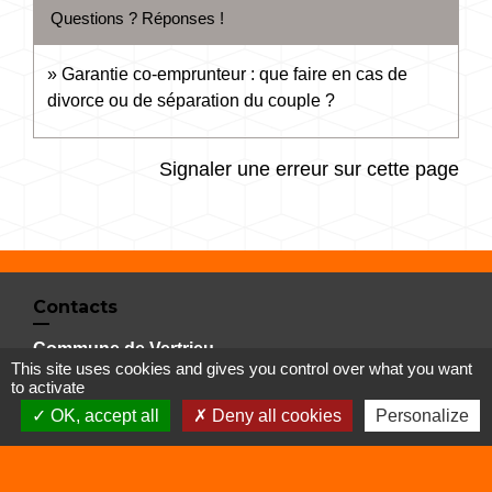
Questions ? Réponses !
Garantie co-emprunteur : que faire en cas de
divorce ou de séparation du couple ?
Signaler une erreur sur cette page
Contacts
Commune de Vertrieu
This site uses cookies and gives you control over what you want
1 place de la Mairie
to activate
38390 Vertrieu - FRANCE
OK, accept all
Deny all cookies
Personalize
+33 4 74 90 61 68