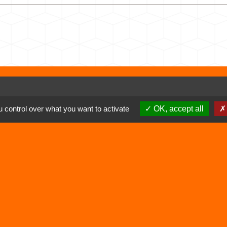
Liens
 control over what you want to activate
OK, accept all
Déchetterie
Viarhôna
alité
-
Accessibilité
-
Plan du site
-
Gestion des cookie