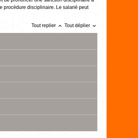
e procédure disciplinaire. Le salarié peut
keyboard_arrow_up
keyboard_arrow_down
Tout replier
Tout déplier