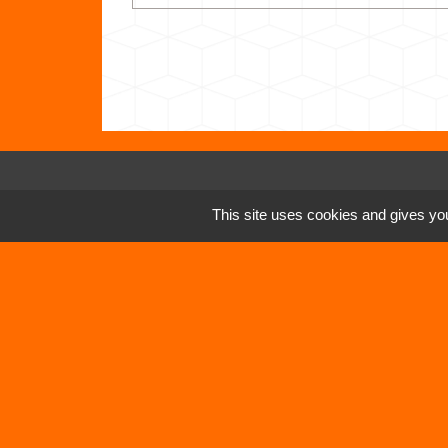
Contacts
This site uses cookies and gives you
Commune de Vertrieu
1 place de la Mairie
38390 Vertrieu - FRANCE
+33 4 74 90 61 68
Mentions légales
-
Politique de confidenti