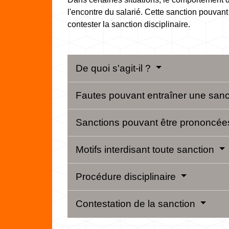
l'encontre du salarié. Cette sanction pouvant
contester la sanction disciplinaire.
De quoi s'agit-il ?
Fautes pouvant entraîner une san
Sanctions pouvant être prononcé
Motifs interdisant toute sanction
Procédure disciplinaire
Contestation de la sanction