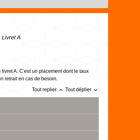
>
Livret A
livret A. C'est un placement dont le taux
un retrait en cas de besoin.
keyboard_arrow_up
keyboard_arrow_down
Tout replier
Tout déplier