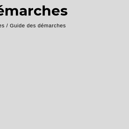
démarches
es
/
Guide des démarches