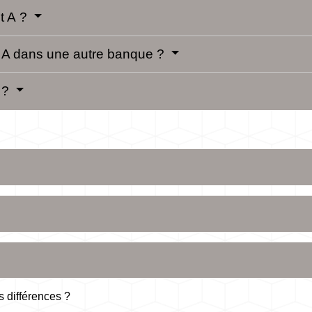
et A ?
ret A dans une autre banque ?
A ?
s différences ?