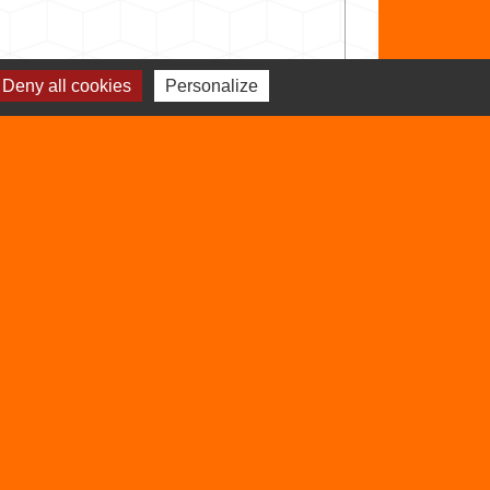
Deny all cookies
Personalize
Signaler une erreur sur cette page
Sites utiles
Balcons du Dauphiné
Isère