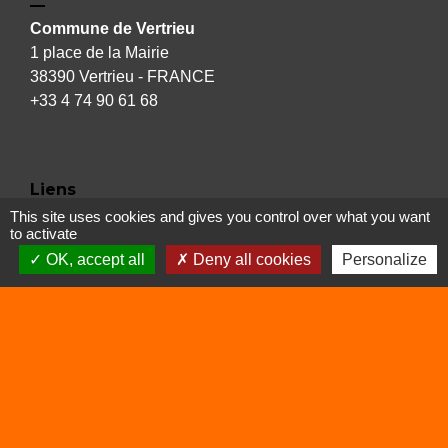
Commune de Vertrieu
1 place de la Mairie
38390 Vertrieu - FRANCE
+33 4 74 90 61 68
Liens
This site uses cookies and gives you control over what you want
to activate
Déchetterie
OK, accept all
Deny all cookies
Personalize
Viarhôna
Sites utiles
Balcons du Dauphiné
Isère