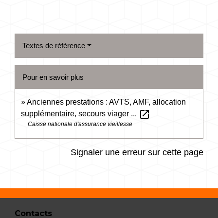
Textes de référence
Pour en savoir plus
Anciennes prestations : AVTS, AMF, allocation
open_in_new
supplémentaire, secours viager ...
Caisse nationale d'assurance vieillesse
Signaler une erreur sur cette page
Contacts