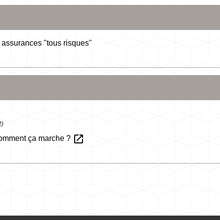
t assurances "tous risques"
R)
open_in_new
 comment ça marche ?