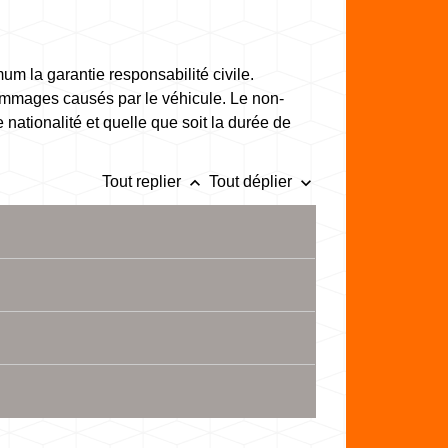
um la garantie responsabilité civile.
dommages causés par le véhicule. Le non-
nationalité et quelle que soit la durée de
keyboard_arrow_up
keyboard_arrow_down
Tout replier
Tout déplier