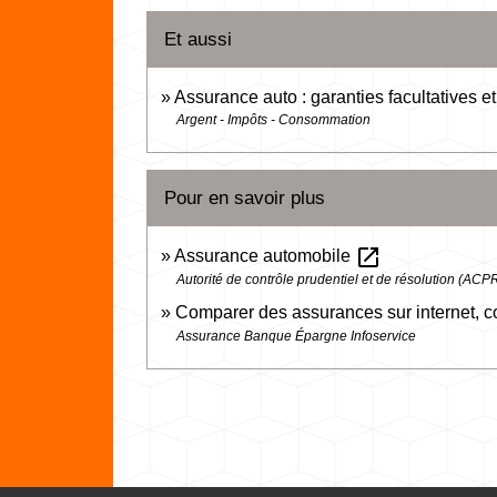
Et aussi
Assurance auto : garanties facultatives e
Argent - Impôts - Consommation
Pour en savoir plus
open_in_new
Assurance automobile
Autorité de contrôle prudentiel et de résolution (ACP
Comparer des assurances sur internet,
Assurance Banque Épargne Infoservice