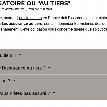
ATOIRE OU "AU TIERS"
le et administrative (Première ministre)
, moto, ...)
en circulation
en France doit l'assurer avec au minim
arfois
assurance au tiers
, sert à indemniser les victimes des 
pénalement. Cette obligation vous concerne quelle que soit votre 
u tiers ?
 l'assurance au tiers ?
ance ?
 vous n'êtes pas assuré ?