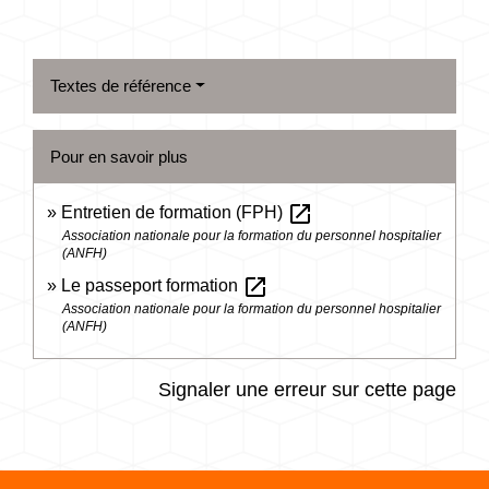
Textes de référence
Pour en savoir plus
open_in_new
Entretien de formation (FPH)
Association nationale pour la formation du personnel hospitalier
(ANFH)
open_in_new
Le passeport formation
Association nationale pour la formation du personnel hospitalier
(ANFH)
Signaler une erreur sur cette page