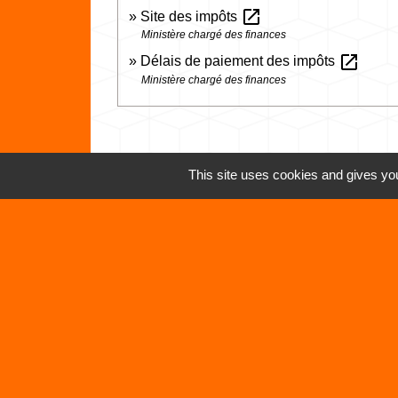
open_in_new
Site des impôts
Ministère chargé des finances
open_in_new
Délais de paiement des impôts
Ministère chargé des finances
This site uses cookies and gives you
Contacts
Commune de Vertrieu
1 place de la Mairie
38390 Vertrieu - FRANCE