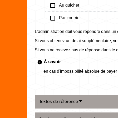
check_box_outline_blank
Au guichet
check_box_outline_blank
Par courrier
L’administration doit vous répondre dans un
Si vous obtenez un délai supplémentaire, v
Si vous ne recevez pas de réponse dans le 
À savoir
info
en cas d'impossibilité absolue de payer 
Textes de référence