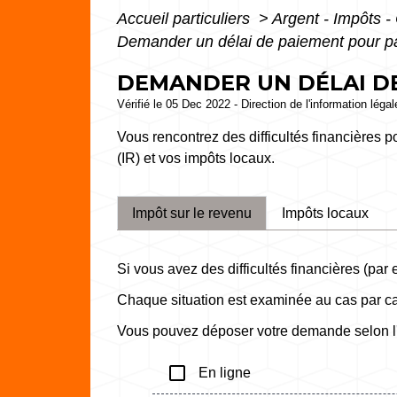
Accueil particuliers
>
Argent - Impôts
Demander un délai de paiement pour p
DEMANDER UN DÉLAI D
Vérifié le 05 Dec 2022 - Direction de l'information léga
Vous rencontrez des difficultés financières
(IR) et vos impôts locaux.
Impôt sur le revenu
Impôts locaux
Si vous avez des difficultés financières (p
Chaque situation est examinée au cas par c
Vous pouvez déposer votre demande selon l
check_box_outline_blank
En ligne