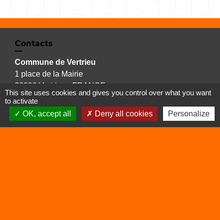
Contacts
Commune de Vertrieu
1 place de la Mairie
38390 Vertrieu - FRANCE
This site uses cookies and gives you control over what you want
+33 4 74 90 61 68
to activate
OK, accept all
Deny all cookies
Personalize
Liens
Déchetterie
Viarhôna
Sites utiles