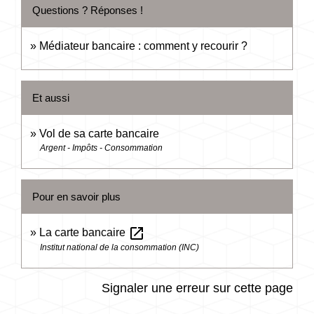
Questions ? Réponses !
Médiateur bancaire : comment y recourir ?
Et aussi
Vol de sa carte bancaire
Argent - Impôts - Consommation
Pour en savoir plus
open_in_new
La carte bancaire
Institut national de la consommation (INC)
Signaler une erreur sur cette page