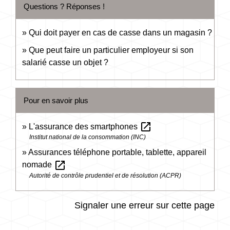
Questions ? Réponses !
Qui doit payer en cas de casse dans un magasin ?
Que peut faire un particulier employeur si son
salarié casse un objet ?
Pour en savoir plus
open_in_new
L'assurance des smartphones
Institut national de la consommation (INC)
Assurances téléphone portable, tablette, appareil
open_in_new
nomade
Autorité de contrôle prudentiel et de résolution (ACPR)
Signaler une erreur sur cette page