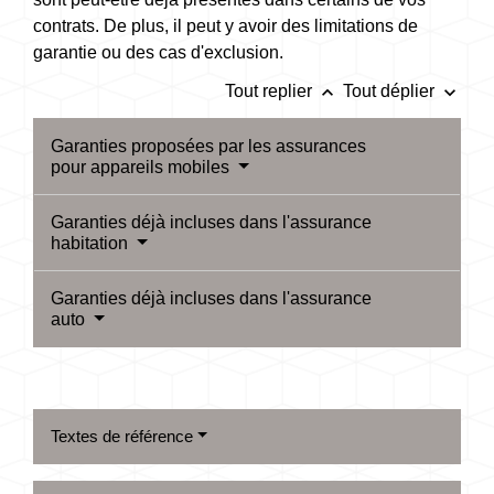
contrats. De plus, il peut y avoir des limitations de
garantie ou des cas d'exclusion.
keyboard_arrow_up
keyboard_arrow_down
Tout replier
Tout déplier
Garanties proposées par les assurances
pour appareils mobiles
Garanties déjà incluses dans l'assurance
habitation
Garanties déjà incluses dans l'assurance
auto
Textes de référence