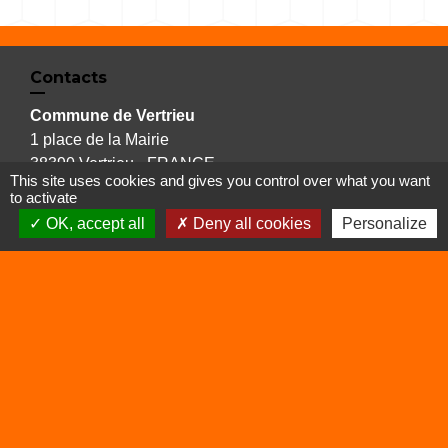
Contacts
Commune de Vertrieu
1 place de la Mairie
38390 Vertrieu - FRANCE
This site uses cookies and gives you control over what you want
+33 4 74 90 61 68
to activate
OK, accept all
Deny all cookies
Personalize
Liens
Déchetterie
Viarhôna
Sites utiles