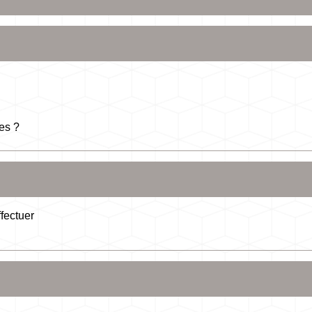
les ?
fectuer