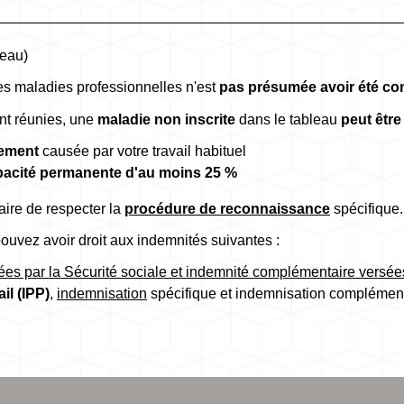
leau)
es maladies professionnelles n'est
pas présumée avoir été cont
nt réunies, une
maladie non inscrite
dans le tableau
peut êtr
tement
causée par votre travail habituel
pacité permanente d'au moins
25 %
saire de respecter la
procédure de reconnaissance
spécifique.
ouvez avoir droit aux indemnités suivantes :
ées par la Sécurité sociale et indemnité complémentaire versée
il (IPP)
,
indemnisation
spécifique et indemnisation complément