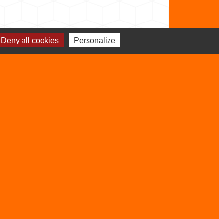
Deny all cookies
Personalize
Signaler une erreur sur cette page
Sites utiles
Balcons du Dauphiné
Isère