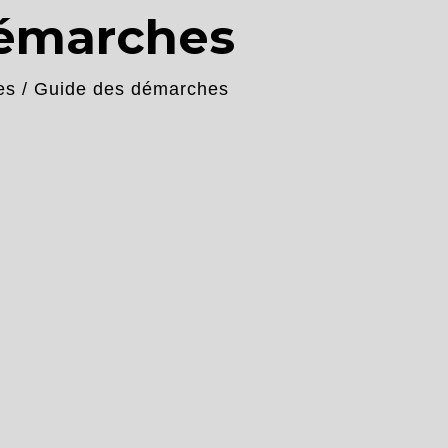
démarches
es
/
Guide des démarches