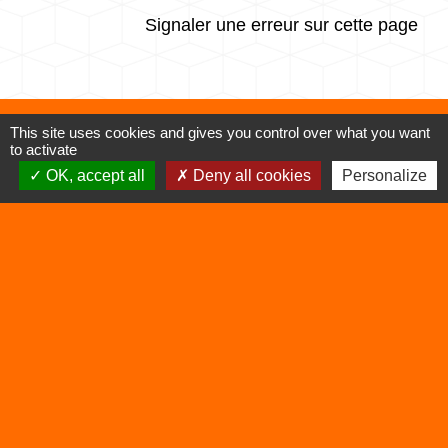
Signaler une erreur sur cette page
This site uses cookies and gives you control over what you want
Contacts
to activate
OK, accept all
Deny all cookies
Personalize
Commune de Vertrieu
1 place de la Mairie
38390 Vertrieu - FRANCE
+33 4 74 90 61 68
Liens
Déchetterie
Viarhôna