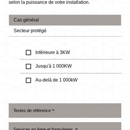
selon la puissance de votre installation.
Cas général
Secteur protégé
check_box_outline_blank
Inférieure à 3KW
check_box_outline_blank
Jusqu'à 1 000KW
check_box_outline_blank
Au-delà de 1 000kW
Textes de référence
Services en ligne et formulaires