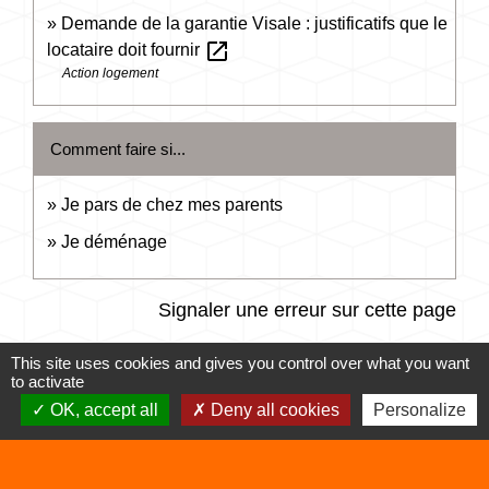
Demande de la garantie Visale : justificatifs que le
open_in_new
locataire doit fournir
Action logement
Comment faire si...
Je pars de chez mes parents
Je déménage
Signaler une erreur sur cette page
This site uses cookies and gives you control over what you want
to activate
OK, accept all
Deny all cookies
Personalize
Contacts
Commune de Vertrieu