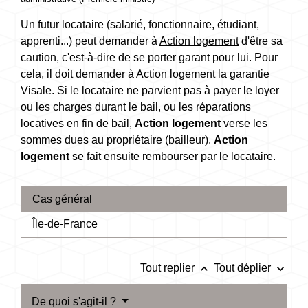
Un futur locataire (salarié, fonctionnaire, étudiant,
apprenti...) peut demander à
Action logement
d'être sa
caution, c'est-à-dire de se porter garant pour lui. Pour
cela, il doit demander à Action logement la garantie
Visale. Si le locataire ne parvient pas à payer le loyer
ou les charges durant le bail, ou les réparations
locatives en fin de bail,
Action logement
verse les
sommes dues au propriétaire (bailleur).
Action
logement
se fait ensuite rembourser par le locataire.
Cas général
Île-de-France
keyboard_arrow_up
keyboard_arrow_down
Tout replier
Tout déplier
De quoi s'agit-il ?