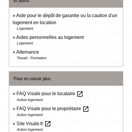
Et aussi
Aide pour le dépôt de garantie ou la caution d'un
logement en location
Logement
Aides personnelles au logement
Logement
Alternance
Travail - Formation
Pour en savoir plus
open_in_new
FAQ Visale pour le locataire
Action logement
open_in_new
FAQ Visale pour le propriétaire
Action logement
open_in_new
Site Visale.fr
Action logement