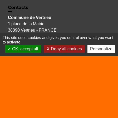
Contacts
Commune de Vertrieu
1 place de la Mairie
38390 Vertrieu - FRANCE
+33 4 74 90 61 68
This site uses cookies and gives you control over what you want
to activate
OK, accept all
Deny all cookies
Personalize
Liens
Déchetterie
Viarhôna
Sites utiles
Balcons du Dauphiné