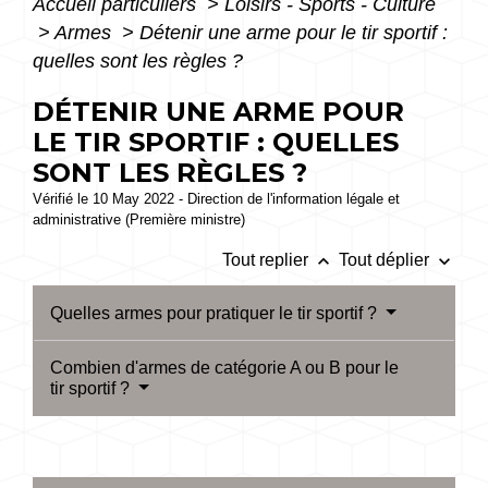
Accueil particuliers
>
Loisirs - Sports - Culture
>
Armes
>
Détenir une arme pour le tir sportif :
quelles sont les règles ?
DÉTENIR UNE ARME POUR
LE TIR SPORTIF : QUELLES
SONT LES RÈGLES ?
Vérifié le 10 May 2022 - Direction de l'information légale et
administrative (Première ministre)
keyboard_arrow_up
keyboard_arrow_down
Tout replier
Tout déplier
Quelles armes pour pratiquer le tir sportif ?
Combien d'armes de catégorie A ou B pour le
tir sportif ?