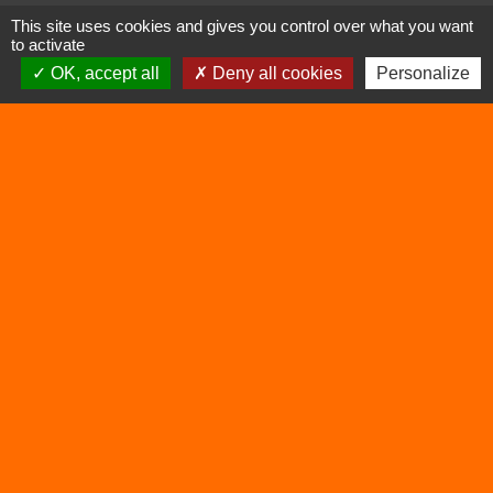
This site uses cookies and gives you control over what you want
to activate
OK, accept all
Deny all cookies
Personalize
Liens
Déchetterie
Viarhôna
Sites utiles
Balcons du Dauphiné
Isère
Auvergne Rhône Alpes
Mentions légales
-
Politique de confidentialité
-
Accessibilité
-
Plan du site
-
Gestion des cookies