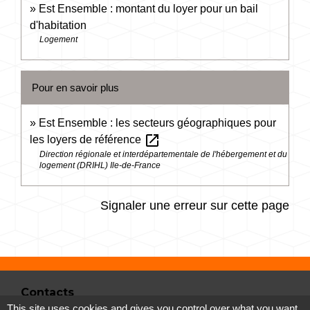
Est Ensemble : montant du loyer pour un bail
d'habitation
Logement
Pour en savoir plus
Est Ensemble : les secteurs géographiques pour
open_in_new
les loyers de référence
Direction régionale et interdépartementale de l'hébergement et du
logement (DRIHL) Ile-de-France
Signaler une erreur sur cette page
Contacts
This site uses cookies and gives you control over what you want