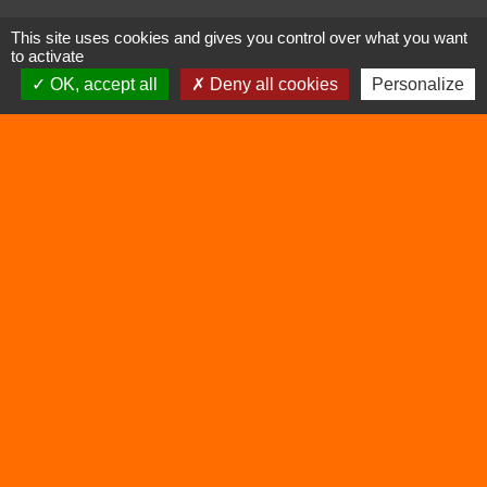
Contacts
This site uses cookies and gives you control over what you want
to activate
Commune de Vertrieu
OK, accept all
Deny all cookies
Personalize
1 place de la Mairie
38390 Vertrieu - FRANCE
+33 4 74 90 61 68
Liens
Déchetterie
Viarhôna
Sites utiles
Balcons du Dauphiné
Isère