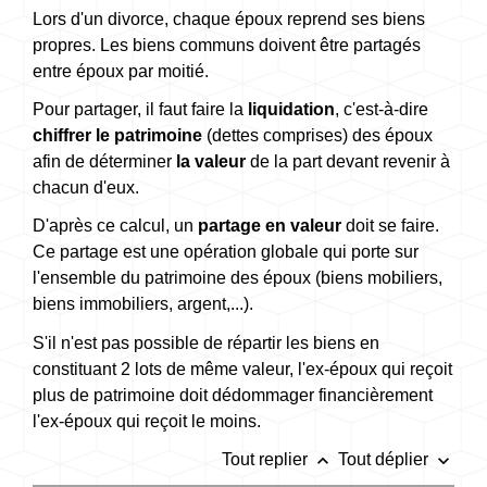
Lors d'un divorce, chaque époux reprend ses biens
propres. Les biens communs doivent être partagés
entre époux par moitié.
Pour partager, il faut faire la
liquidation
, c'est-à-dire
chiffrer le patrimoine
(dettes comprises) des époux
afin de déterminer
la valeur
de la part devant revenir à
chacun d'eux.
D'après ce calcul, un
partage en valeur
doit se faire.
Ce partage est une opération globale qui porte sur
l'ensemble du patrimoine des époux (biens mobiliers,
biens immobiliers, argent,...).
S'il n'est pas possible de répartir les biens en
constituant 2 lots de même valeur, l'ex-époux qui reçoit
plus de patrimoine doit dédommager financièrement
l'ex-époux qui reçoit le moins.
keyboard_arrow_up
keyboard_arrow_down
Tout replier
Tout déplier