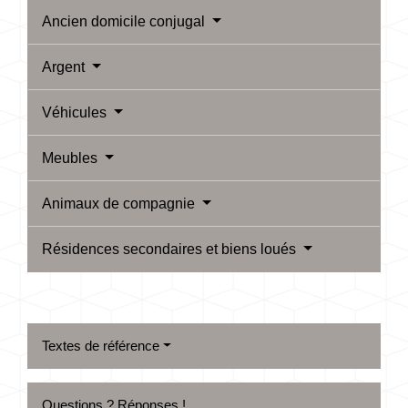
Ancien domicile conjugal
Argent
Véhicules
Meubles
Animaux de compagnie
Résidences secondaires et biens loués
Textes de référence
Questions ? Réponses !