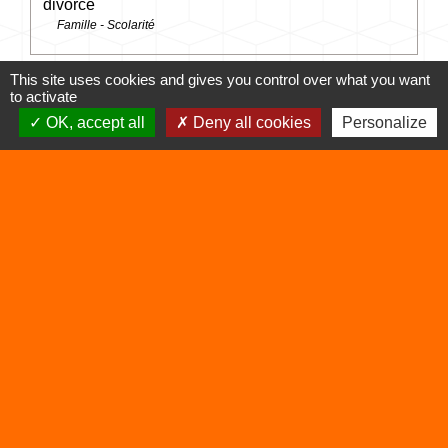
divorce
Famille - Scolarité
This site uses cookies and gives you control over what you want
Et aussi
to activate
OK, accept all
Deny all cookies
Personalize
Procédure de partage
Famille - Scolarité
Signaler une erreur sur cette page
Contacts
Commune de Vertrieu
1 place de la Mairie
38390 Vertrieu - FRANCE