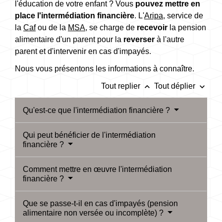
l'éducation de votre enfant ? Vous
pouvez mettre en
place l'intermédiation financière
. L'
Aripa
, service de
la
Caf
ou de la
MSA
, se charge de
recevoir
la pension
alimentaire d'un parent pour la
reverser
à l'autre
parent et d'intervenir en cas d'impayés.
Nous vous présentons les informations à connaître.
keyboard_arrow_up
keyboard_arrow_down
Tout replier
Tout déplier
Qu'est-ce que l'intermédiation financière ?
Qui peut bénéficier de l'intermédiation
financière ?
Comment mettre en œuvre l'intermédiation
financière ?
Que se passe-t-il en cas d'impayés (pension
alimentaire non versée ou incomplète) ?