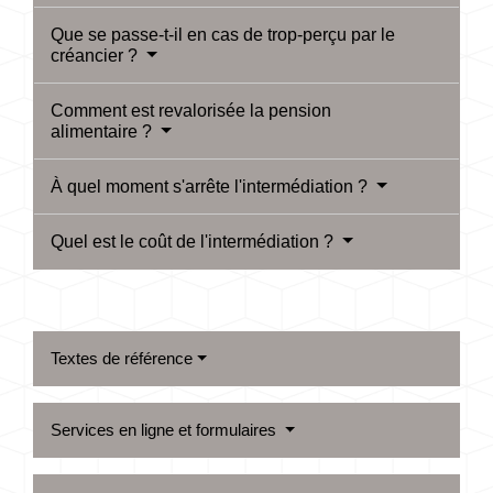
Que se passe-t-il en cas de trop-perçu par le
créancier ?
Comment est revalorisée la pension
alimentaire ?
À quel moment s'arrête l'intermédiation ?
Quel est le coût de l'intermédiation ?
Textes de référence
Services en ligne et formulaires