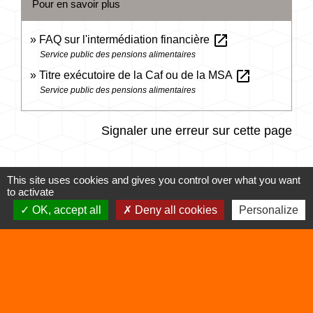
Pour en savoir plus
open_in_new
FAQ sur l'intermédiation financière
Service public des pensions alimentaires
open_in_new
Titre exécutoire de la Caf ou de la MSA
Service public des pensions alimentaires
Signaler une erreur sur cette page
This site uses cookies and gives you control over what you want
to activate
OK, accept all
Deny all cookies
Personalize
Contacts
Commune de Vertrieu
1 place de la Mairie
38390 Vertrieu - FRANCE
+33 4 74 90 61 68