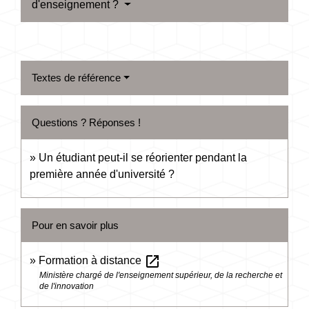
d'enseignement ?
Textes de référence
Questions ? Réponses !
Un étudiant peut-il se réorienter pendant la
première année d'université ?
Pour en savoir plus
open_in_new
Formation à distance
Ministère chargé de l'enseignement supérieur, de la recherche et
de l'innovation