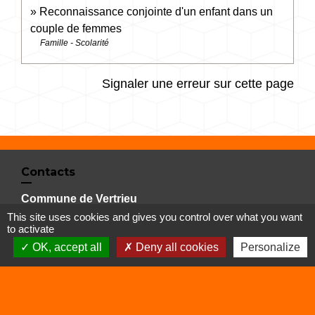
Reconnaissance conjointe d'un enfant dans un
couple de femmes
Famille - Scolarité
Signaler une erreur sur cette page
Contacts
Commune de Vertrieu
1 place de la Mairie
This site uses cookies and gives you control over what you want
to activate
38390 Vertrieu - FRANCE
OK, accept all
Deny all cookies
Personalize
+33 4 74 90 61 68
Liens