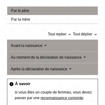
Par le père
Par la mère
keyboard_arrow_up
keyboard_arrow_down
Tout replier
Tout déplier
Avant la naissance
Au moment de la déclaration de naissance
Après la déclaration de naissance
À savoir
info
si vous êtes un couple de femmes, vous devez
passer par une
reconnaissance conjointe
.