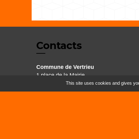
Contacts
Commune de Vertrieu
1 place de la Mairie
38390 Vertrieu - FRANCE
This site uses cookies and gives you
+33 4 74 90 61 68
Mentions légales
-
Politique de confidenti