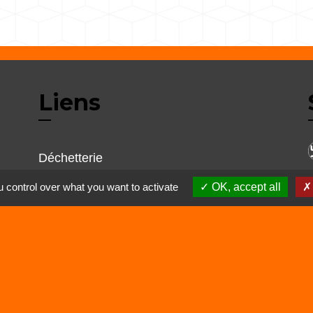
Liens
Déchetterie
Viarhôna
 control over what you want to activate
OK, accept all
alité
-
Accessibilité
-
Plan du site
-
Gestion des cookie