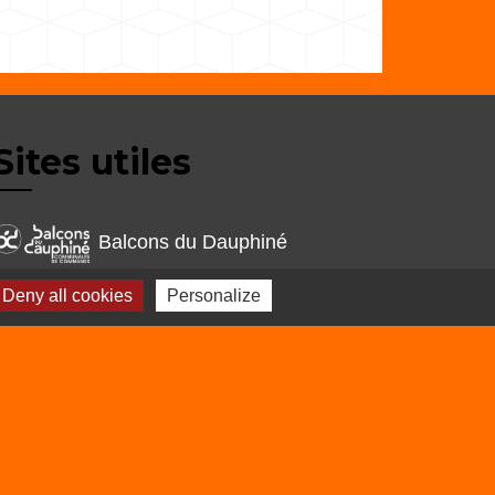
Sites utiles
Balcons du Dauphiné
Isère
Deny all cookies
Personalize
Auvergne Rhône
Alpes
s