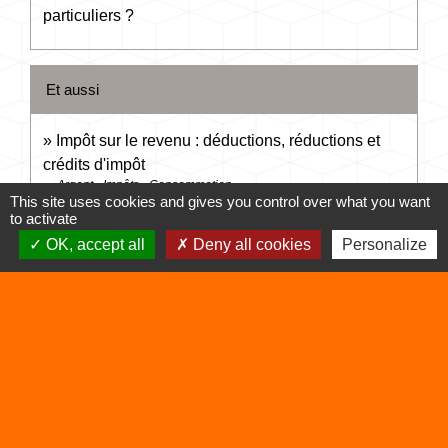
particuliers ?
Et aussi
Impôt sur le revenu : déductions, réductions et
crédits d'impôt
Argent - Impôts - Consommation
This site uses cookies and gives you control over what you want
Impôt sur le revenu : calcul et paiement
to activate
Argent - Impôts - Consommation
OK, accept all
Deny all cookies
Personalize
Saisir l'administration fiscale (difficultés de
paiement, réclamation...)
Argent - Impôts - Consommation
Pour en savoir plus
open_in_new
Site des impôts