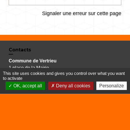
Signaler une erreur sur cette page
Contacts
Commune de Vertrieu
1 place de la Mairie
This site uses cookies and gives you control over what you want
38390 Vertrieu - FRANCE
to activate
+33 4 74 90 61 68
OK, accept all
Deny all cookies
Personalize
Liens
Déchetterie
Viarhôna