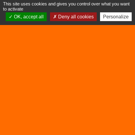
This site uses cookies and gives you control over what you want
to activate
OK, accept all
Deny all cookies
Personalize
Liens
Déchetterie
Viarhôna
Sites utiles
Balcons du Dauphiné
Isère
Auvergne Rhône Alpes
Mentions légales
-
Politique de confidentialité
-
Accessibilité
-
Plan du site
-
Gestion des cookies