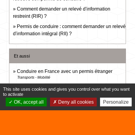
Comment demander un relevé d'information
restreint (RIR) ?
Permis de conduire : comment demander un relevé
d'information intégral (RII) ?
Et aussi
Conduire en France avec un permis étranger
Transports - Mobilité
Conduire à l'étranger
This site uses cookies and gives you control over what you want
Transports - Mobilité
to activate
Infractions routières
OK, accept all
Deny all cookies
Personalize
Transports - Mobilité
Mesures antipollution
Transports - Mobilité
Circulation en trottinette électrique, rollers ou